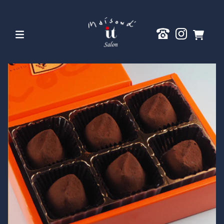
0
Maison d’it
Salon｜メゾン
ドイッテー サ
ロン