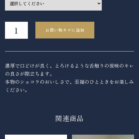
Truffes
お買い物カゴに追加
au
Chocolat
ト
リ
濃厚で口どけが良く、とろけるような舌触りの後味のキレ
ュ
の良さが際立ちます。
フ
本物のショコラのおいしさで、至福のひとときをお楽しみ
オ
ください。
ー
シ
ョ
コ
関連商品
ラ
個