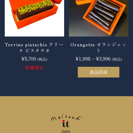
は
は
複
複
数
数
の
の
バ
バ
リ
リ
Terrine pistachio テリー
Orangette オランジェッ
ヌ ピスタチオ
ト
エ
エ
¥
5,700
¥
1,998
–
¥
3,996
ー
ー
(税込)
(税込)
シ
シ
在庫切れ
商品詳細
ョ
ョ
こ
ン
ン
の
が
が
商
あ
あ
品
り
り
に
ま
ま
は
す。
す。
複
オ
オ