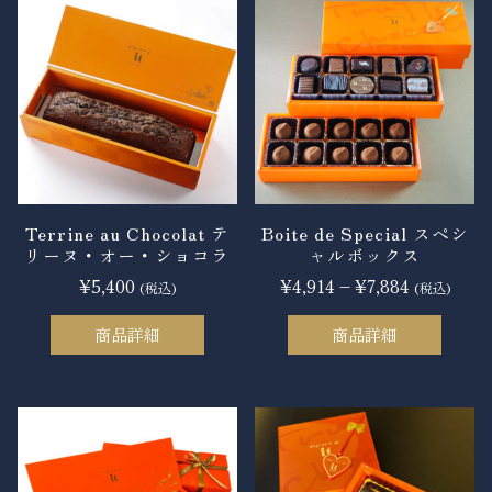
Terrine au Chocolat テ
Boite de Special スペシ
リーヌ・オー・ショコラ
ャルボックス
¥
5,400
¥
4,914
–
¥
7,884
(税込)
(税込)
商品詳細
商品詳細
こ
こ
の
の
商
商
品
品
に
に